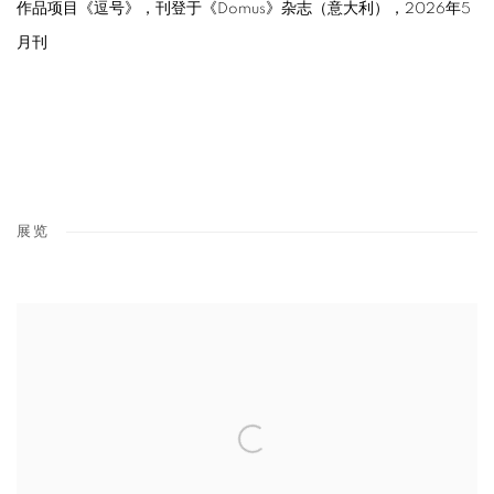
作品项目《逗号》，刊登于《
Domus
》杂志（意大利），
2026
年
5
月刊
展览