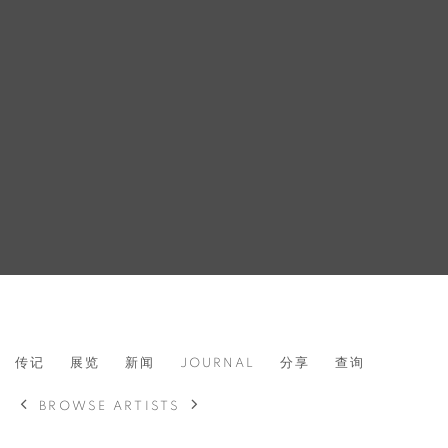
WEI TAO 魏涛
传记
展览
新闻
JOURNAL
分享
查询
中国,
1991
BROWSE ARTISTS