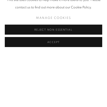
This site uses cookies to help make it more useful to you. Please
contact us to find out more about our Cookie Policy.
MANAGE COOKIES
REJECT NON ESSENTIAL
ACCEPT