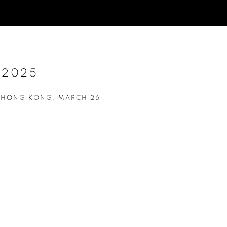
 2025
, HONG KONG,
MARCH 26
Open a larger version of t