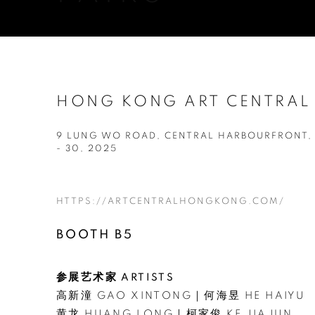
HONG KONG ART CENTRAL
9 LUNG WO ROAD, CENTRAL HARBOURFRONT
- 30, 2025
HTTPS://ARTCENTRALHONGKONG.COM/
BOOTH B5
参展艺术家 ARTISTS
高新潼 GAO XINTONG｜何海昱 HE HAIYU
黄龙 HUANG LONG｜柯家俊 KE JIAJUN