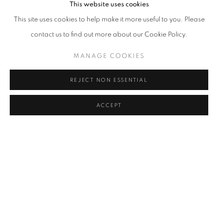
Open a larger version of the following image in a popup:
This website uses cookies
This site uses cookies to help make it more useful to you. Please
contact us to find out more about our Cookie Policy.
MANAGE COOKIES
REJECT NON ESSENTIAL
ACCEPT
新闻稿
伯年艺术空间欣然宣布，将于2025年5月17日至6月15日推出艺术家
王喆坤首个展“蚀迹之痕”。由王垚力担任策展人，展览呈现王喆坤新