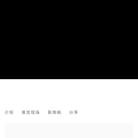
王喆坤‍：蚀迹之痕
介绍
展览现场
新闻稿
分享
策展人 王垚力