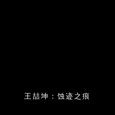
王喆坤‍：蚀迹之痕