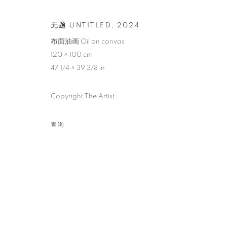
无题 UNTITLED
,
2024
布面油画 Oil on canvas
120 × 100 cm
47 1/4 × 39 3/8 in
XINDI WANG
Copyright The Artist
中国,
1990
查询
XINDI WANG 歆迪
传记
展览
ART FAIRS
分享
查询
中国,
1990