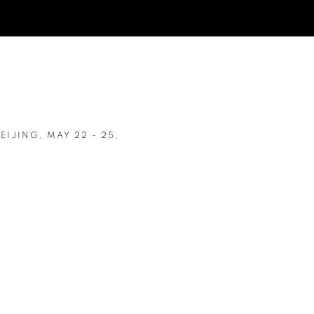
BEIJING,
MAY 22 - 25,
Open a larger version of t