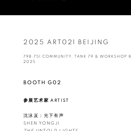
2025 ART021 BEIJING
798·751 COMMUNITY, TANK 79 & WORKSHOP 
2025
BOOTH G02
参展艺术家 ARTIST
沈泳岌：光下有声
SHEN YONGJI
THE UNTOLD LIGHTS